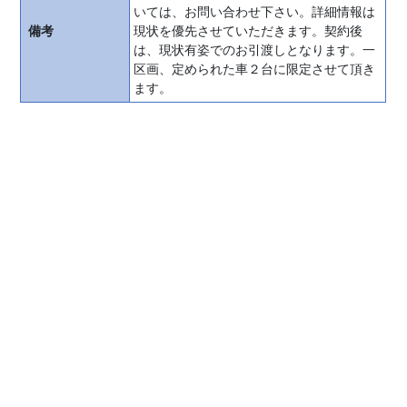
ー
いては、お問い合わせ下さい。詳細情報は
様
備考
現状を優先させていただきます。契約後
へ
は、現状有姿でのお引渡しとなります。一
区画、定められた車２台に限定させて頂き
お
ます。
任
せ
く
だ
さ
い！
月
極
駐
車
場
月
極
駐