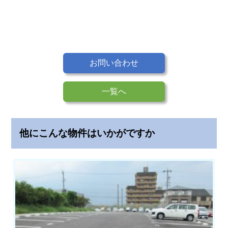
車
場
の
無
料
お問い合わせ
掲
載
一覧へ
よ
く
あ
他にこんな物件はいかがですか
る
質
問
会
社
概
要