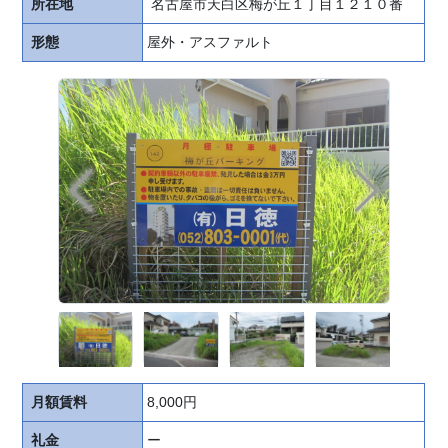
所在地
名古屋市天白区梅が丘１丁目１２１０番
形態
屋外・アスファルト
HOME
お
申
込
み
の
流
れ
駐
車
場
探
し
月額賃料
8,000円
を
無
礼金
ー