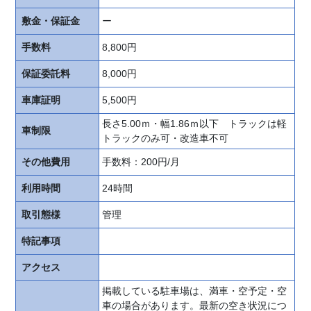
料
敷金・保証金
ー
で
依
手数料
8,800円
頼
保証委託料
8,000円
申
車庫証明
5,500円
込
書
長さ5.00ｍ・幅1.86ｍ以下 トラックは軽
車制限
類
トラックのみ可・改造車不可
ダ
その他費用
手数料：200円/月
ウ
ン
利用時間
24時間
ロ
取引態様
管理
ー
ド
特記事項
オ
アクセス
ー
掲載している駐車場は、満車・空予定・空
ナ
車の場合があります。最新の空き状況につ