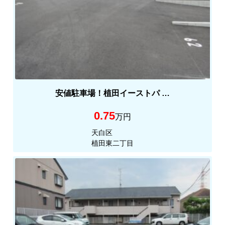
お
問
い
合
わ
せ
安値駐車場！植田イーストパ …
0.75
万円
天白区
植田東二丁目