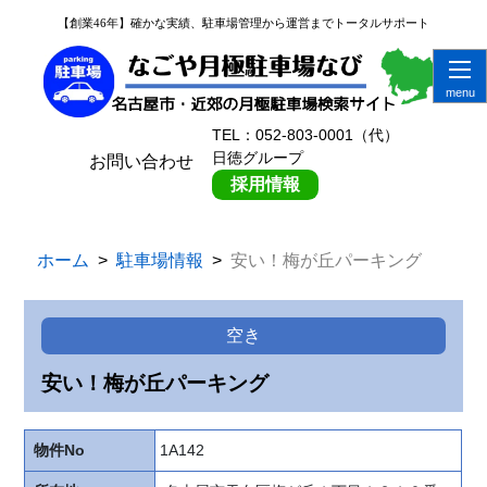
【創業46年】確かな実績、駐車場管理から運営までトータルサポート
創
業
6
】
TEL：052-803-0001（代）
か
日徳グループ
お問い合わせ
実
採用情報
、
車
管
ホーム
駐車場情報
安い！梅が丘パーキング
か
運
ま
空き
ト
タ
安い！梅が丘パーキング
サ
ー
物件No
1A142
ト