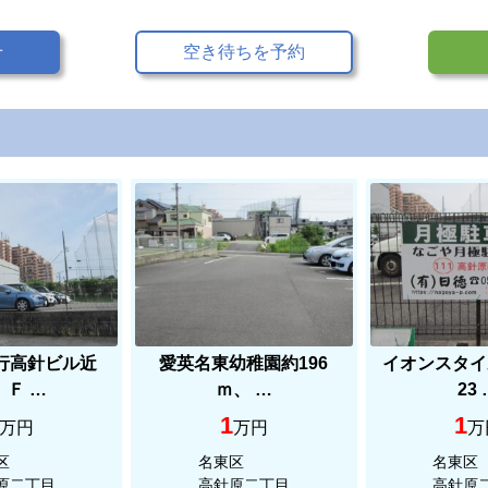
せ
空き待ちを予約
行高針ビル近
愛英名東幼稚園約196
イオンスタイ
 Ｆ …
ｍ、 …
23
1
1
万円
万円
万
区
名東区
名東区
原二丁目
高針原二丁目
高針原