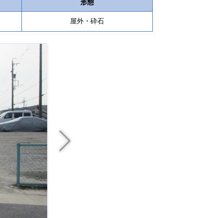
形態
屋外・砕石