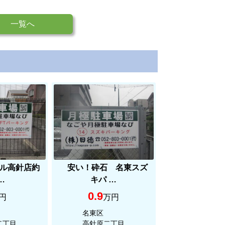
一覧へ
ル高針店約
安い！砕石 名東スズ
 …
キパ …
0.9
円
万円
名東区
二丁目
高針原二丁目