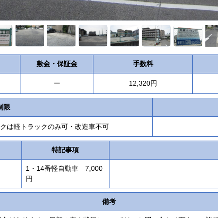
敷金・保証金
手数料
ー
12,320円
制限
トラックは軽トラックのみ可・改造車不可
特記事項
1・14番軽自動車 7,000
円
備考