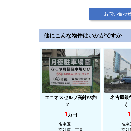
お問い合わ
他にこんな物件はいかがですか
エニオスセルフ高針ss約
名古屋銀
2 …
く
1
1
万円
名東区
名東
高針原二丁目
高針