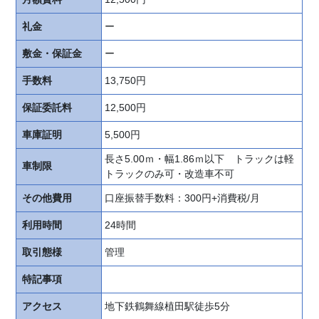
料
で
礼金
ー
依
敷金・保証金
ー
頼
手数料
13,750円
申
込
保証委託料
12,500円
書
車庫証明
5,500円
類
ダ
長さ5.00ｍ・幅1.86ｍ以下 トラックは軽
車制限
ウ
トラックのみ可・改造車不可
ン
その他費用
口座振替手数料：300円+消費税/月
ロ
ー
利用時間
24時間
ド
取引態様
管理
オ
特記事項
ー
ナ
アクセス
地下鉄鶴舞線植田駅徒歩5分