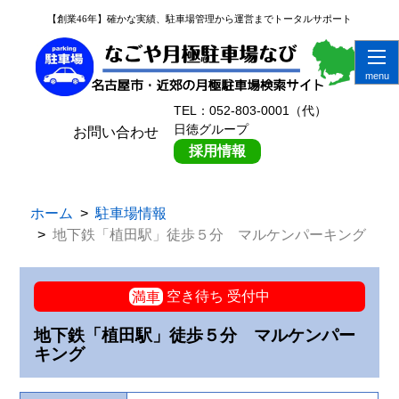
【創業46年】確かな実績、駐車場管理から運営までトータルサポート
創
業
6
】
TEL：052-803-0001（代）
か
日徳グループ
お問い合わせ
実
採用情報
、
車
管
ホーム
駐車場情報
か
地下鉄「植田駅」徒歩５分 マルケンパーキング
運
ま
ト
満車
空き待ち 受付中
タ
サ
地下鉄「植田駅」徒歩５分 マルケンパー
ー
キング
ト