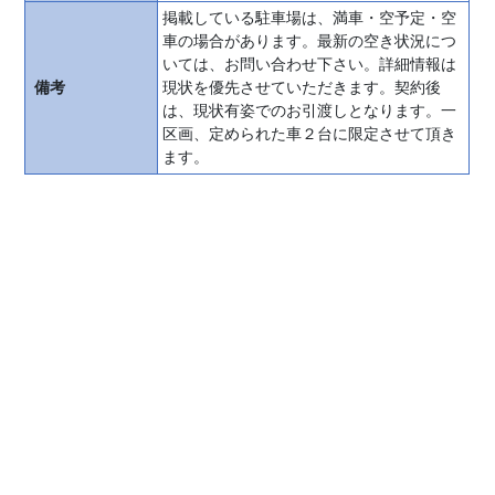
ー
掲載している駐車場は、満車・空予定・空
様
車の場合があります。最新の空き状況につ
へ
いては、お問い合わせ下さい。詳細情報は
備考
現状を優先させていただきます。契約後
お
は、現状有姿でのお引渡しとなります。一
任
区画、定められた車２台に限定させて頂き
せ
ます。
く
だ
さ
い！
月
極
駐
車
場
月
極
駐