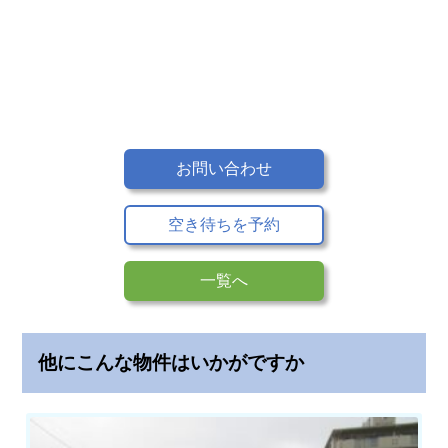
車
場
の
無
料
掲
載
お問い合わせ
よ
空き待ちを予約
く
あ
る
一覧へ
質
問
他にこんな物件はいかがですか
会
社
概
要