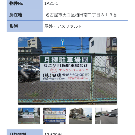
物件No
1A21-1
所在地
名古屋市天白区植田南二丁目３１３番
HOME
形態
屋外・アスファルト
お
申
込
み
の
流
れ
駐
車
場
探
し
を
無
月額賃料
12,500円