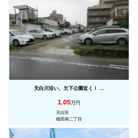
お
問
い
合
わ
せ
天白川沿い、欠下公園近く！ …
1.05
万円
天白区
植田南二丁目